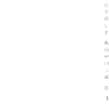
た
て
日
し
ま
商
S
M
L
（
成
完
【