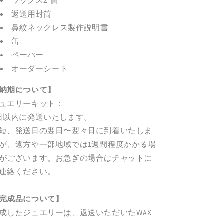
ワックス2 個
返送用封筒
鼻紋ネックレス製作説明書
缶
ペーパー
オーダーシート
納期について】
ュエリーキット：
日以内に発送いたします。
短、発送日の翌日〜翌々日に到着いたしま
が、遠方や一部地域では1週間程度かかる場
がございます。お急ぎの場合はチャットに
連絡ください。
完成品について】
成したジュエリーは、返送いただいたWAX