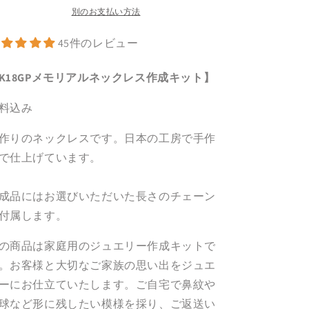
ッ
ッ
別のお支払い方法
ク
ク
45件のレビュー
レ
レ
ス
ス
K18GPメモリアルネックレス作成キット】
作
作
成
成
料込み
キ
キ
ッ
ッ
作りのネックレスです。日本の工房で手作
ト
ト
で仕上げています。
の
の
数
数
量
量
成品にはお選びいただいた長さのチェーン
を
を
付属します。
減
増
ら
や
の商品は家庭用のジュエリー作成キットで
す
す
。お客様と大切なご家族の思い出をジュエ
ーにお仕立ていたします。ご自宅で鼻紋や
球など形に残したい模様を採り、ご返送い