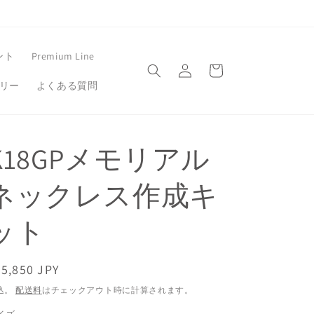
ロ
カ
ント
Premium Line
グ
ー
イ
エリー
よくある質問
ト
ン
K18GPメモリアル
ネックレス作成キ
ット
通
5,850 JPY
常
込。
配送料
はチェックアウト時に計算されます。
価