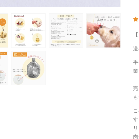
【
送
手
業
完
も
こ
す
リ
肉