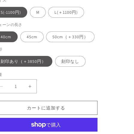
イズ
格
S(-1100円)
M
L(＋1100円)
ェーンの長さ
40cm
45cm
50cm（＋330円）
印
刻印あり（＋3850円）
刻印なし
量
K18GP
K18GP
メ
メ
モ
モ
カートに追加する
リ
リ
ア
ア
ル
ル
ネ
ネ