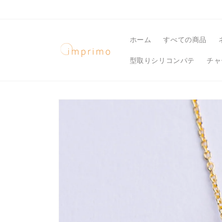
コンテ
ンツに
進む
ホーム
すべての商品
型取りシリコンパテ
チャ
商品情
報にス
キップ