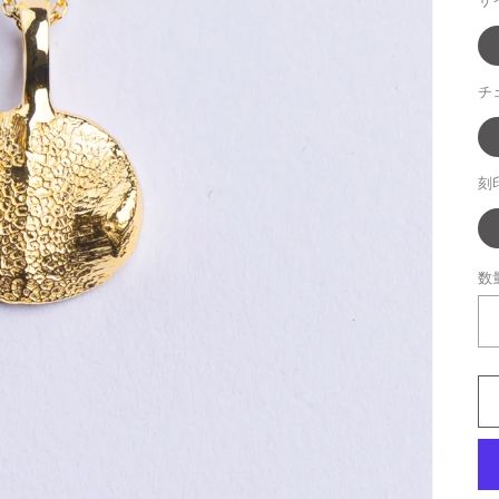
サ
チ
刻
数